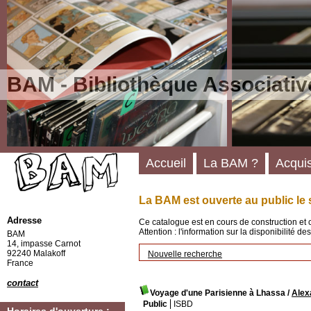
BAM - Bibliothèque Associativ
Accueil
La BAM ?
Acquis
La BAM est ouverte au public le 
Adresse
Ce catalogue est en cours de construction et 
Attention : l'information sur la disponibilité 
BAM
14, impasse Carnot
92240 Malakoff
Nouvelle recherche
France
contact
Voyage d'une Parisienne à Lhassa
/
Alex
Public
ISBD