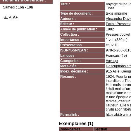
Horaires d'ouverture :
Titre :
Voyage d'une Pa
Samedi : 16h - 19h
Tibet
Type de document :
texte imprimé
A-
A
A+
Auteurs :
Alexandra Davi
Editeur :
Paris : Presses
Année de publication :
1982
Collection :
Presses pocket
Importance :
1 vol. (380 p.)
Présentation :
couv. ill.
ISBN/ISSN/EAN :
978-2-266-011
Langues :
Français (
fre
)
Catégories :
Voyage
Mots-clés :
Descriptions et
Index. décimale :
915
Asie. Géog
Résumé :
1924. Pour la p
interdite du Tibe
Huit mois auron
! Huit mois d'u
mois d'une vie 
À une époque où
femme, c'est un
l'auteur ! Elle y
civilisation tibé
Permalink :
https://bi.b-a-
Exemplaires (1)
Code-barres
Section