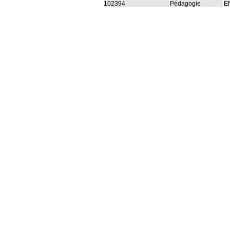
102394
Pédagogie
E