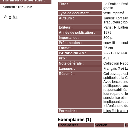
Horaires d'ouverture :
Titre :
Le Droit de l'en
Samedi : 16h - 19h
ghetto
Type de document :
texte imprimé
A-
A
A+
Auteurs :
Janusz Korczak
Traducteur ;
Igo
Editeur :
Paris : R. Laffon
Année de publication :
1979
Importance :
300 p.
Présentation :
couv. ill. en coul
Format :
25 cm
ISBN/ISSN/EAN :
2-221-00289-X
Prix :
45 F
Note générale :
Collection Répo
Langues :
Français (
fre
)
L
Résumé :
Cet ouvrage es
spirituel de la 
Avec force et n
politiques et au
responsabilités v
leur regard et l
sensibilise et i
impliquante que 
« L’enfant ne d
Permalink :
https://bi.b-a-
Exemplaires (1)
Code-barres
Section
C