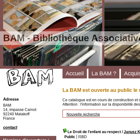
BAM - Bibliothèque Associativ
Accueil
La BAM ?
Acquis
La BAM est ouverte au public le 
Adresse
Ce catalogue est en cours de construction et 
Attention : l'information sur la disponibilité 
BAM
14, impasse Carnot
92240 Malakoff
Nouvelle recherche
France
contact
Le Droit de l'enfant au respect
/
Janusz 
Public
ISBD