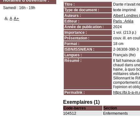
Horaires d'ouverture :
Titre :
Dante n'avait rie
Samedi : 16h - 19h
Type de document :
texte imprimé
Auteurs :
Albert Londres
A-
A
A+
Editeur :
Paris : Arléa
Année de publication :
2024
Importance :
1 vol. (213 p.)
Présentation :
couv. ill. en coul
Format :
18 cm
ISBN/ISSN/EAN :
2-36308-390-3
Langues :
Français (
fre
)
Résumé :
Il fait haineux 
chaud dans une s
haine, à quoi b
militaires situé
Sillonnant le Ri
comportement ab
l'opinion et ob
Permalink :
https://bi.b-a-
Exemplaires (1)
Code-barres
Section
104512
Enfermements