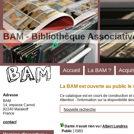
BAM - Bibliothèque Associativ
Accueil
La BAM ?
Acquis
La BAM est ouverte au public le 
Adresse
Ce catalogue est en cours de construction et 
Attention : l'information sur la disponibilité 
BAM
14, impasse Carnot
92240 Malakoff
Nouvelle recherche
France
contact
Dante n'avait rien vu
/
Albert Londres
Public
ISBD