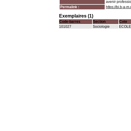
avenir professi
Permalink :
https://bi.b-a-
Exemplaires (1)
Code-barres
Section
Cote
101027
Sociologie
ECOLE