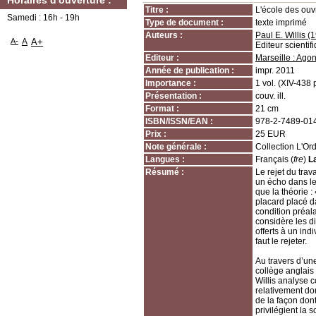
Horaires d'ouverture :
Titre :
L'école des ouv
Samedi : 16h - 19h
Type de document :
texte imprimé
Auteurs :
Paul E. Willis (1
A-
A
A+
Editeur scientif
Editeur :
Marseille : Ago
Année de publication :
impr. 2011
Importance :
1 vol. (XIV-438 p
Présentation :
couv. ill.
Format :
21 cm
ISBN/ISSN/EAN :
978-2-7489-01
Prix :
25 EUR
Note générale :
Collection L'Or
Langues :
Français (
fre
)
L
Résumé :
Le rejet du trav
un écho dans le
que la théorie 
placard placé da
condition préala
considère les 
offerts à un indi
faut le rejeter.
Au travers d’un
collège anglais
Willis analyse 
relativement do
de la façon dont
privilégient la 