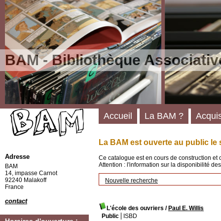
BAM - Bibliothèque Associativ
Accueil
La BAM ?
Acquis
La BAM est ouverte au public le 
Adresse
Ce catalogue est en cours de construction et 
Attention : l'information sur la disponibilité 
BAM
14, impasse Carnot
92240 Malakoff
Nouvelle recherche
France
contact
L'école des ouvriers
/
Paul E. Willis
Public
ISBD