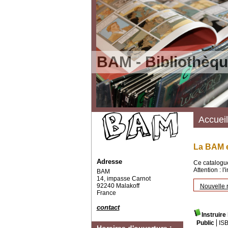
BAM - Bibliothèqu
Accueil
La BAM e
Adresse
Ce catalogue
Attention : l
BAM
14, impasse Carnot
92240 Malakoff
Nouvelle 
France
contact
Instruire
Public
IS