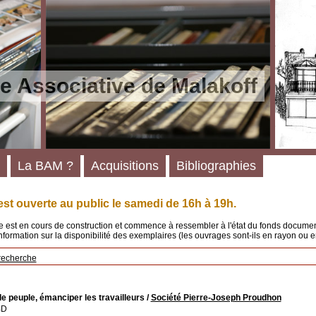
e Associative de Malakoff
La BAM ?
Acquisitions
Bibliographies
st ouverte au public le samedi de 16h à 19h.
 est en cours de construction et commence à ressembler à l'état du fonds documenta
'information sur la disponibilité des exemplaires (les ouvrages sont-ils en rayon ou e
recherche
 le peuple, émanciper les travailleurs
/
Société Pierre-Joseph Proudhon
BD