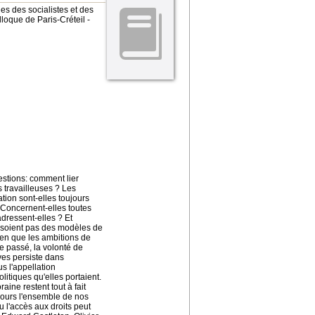
ues des socialistes et des
loque de Paris-Créteil -
estions: comment lier
s travailleuses ? Les
ation sont-elles toujours
 Concernent-elles toutes
adressent-elles ? Et
e soient pas des modèles de
ien que les ambitions de
e passé, la volonté de
ves persiste dans
s l'appellation
itiques qu'elles portaient.
ine restent tout à fait
ujours l'ensemble de nos
ou l'accès aux droits peut