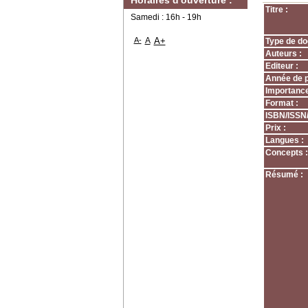
Horaires d'ouverture :
Titre :
Samedi : 16h - 19h
A-
A
A+
Type de do
Auteurs :
Editeur :
Année de p
Importance
Format :
ISBN/ISSN
Prix :
Langues :
Concepts :
Résumé :