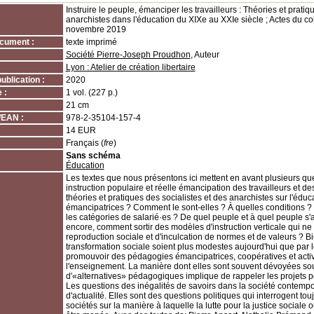
Instruire le peuple, émanciper les travailleurs : Théories et pratiq
anarchistes dans l'éducation du XIXe au XXIe siècle ; Actes du col
novembre 2019
cument :
texte imprimé
Société Pierre-Joseph Proudhon
, Auteur
Lyon : Atelier de création libertaire
ublication :
2020
 :
1 vol. (227 p.)
21 cm
/EAN :
978-2-35104-157-4
14 EUR
Français (
fre
)
Sans schéma
Éducation
Les textes que nous présentons ici mettent en avant plusieurs qu
instruction populaire et réelle émancipation des travailleurs et de
théories et pratiques des socialistes et des anarchistes sur l'éduc
émancipatrices ? Comment le sont-elles ? À quelles conditions ?
les catégories de salarié·es ? De quel peuple et à quel peuple s'
encore, comment sortir des modèles d'instruction verticale qui n
reproduction sociale et d'inculcation de normes et de ­valeurs ? B
transformation sociale soient plus modestes aujour­d'hui que par l
promouvoir des pédagogies émancipatrices, coopératives et acti
l'enseignement. La manière dont elles sont souvent dévoyées sou
d'«alternatives» pédagogiques implique de rappeler les projets pol
Les questions des inégalités de savoirs dans la société contempora
d'actualité. Elles sont des questions politiques qui interrogent to
sociétés sur la manière à laquelle la lutte pour la justice sociale 