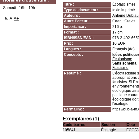
Horaires d'ouverture :
Titre :
Écofascismes
Samedi : 16h - 19h
Type de document :
texte imprimé
Auteurs :
Antoine Dubiau
A-
A
A+
Autre Editeur :
Caen : Grevis
Importance :
216 p.
Format :
17 cm
ISBN/ISSN/EAN :
978-2-492-665
Prix :
10 EUR
Langues :
Français (
fre
)
Concepts :
Idées politique
Écologisme
Sans schéma
Fascisme
Résumé :
L'écofascisme s
appropriations 
fascistes. Si l'
environnementale
écologique ains
politique coura
écologique doit 
l'écologie.
Permalink :
https://bi.b-a-
Exemplaires (1)
Code-barres
Section
Cote
105841
Écologie
ECOFA