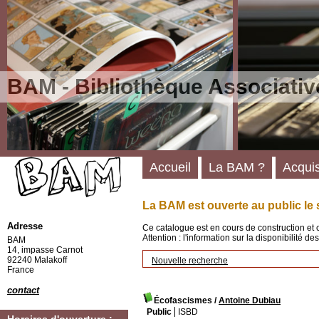
BAM - Bibliothèque Associativ
Accueil
La BAM ?
Acquis
La BAM est ouverte au public le 
Adresse
Ce catalogue est en cours de construction et 
Attention : l'information sur la disponibilité 
BAM
14, impasse Carnot
92240 Malakoff
Nouvelle recherche
France
contact
Écofascismes
/
Antoine Dubiau
Public
ISBD