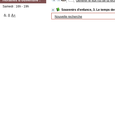
Horaires d'ouverture :
Générer le flux rss de la re
Samedi : 16h - 19h
Souvenirs d'enfance, 3. Le temps de
A-
A
A+
Nouvelle recherche