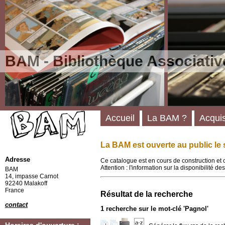
BAM - Bibliothèque Associativ
Accueil
La BAM ?
Acquis
La BAM est ouverte au public le 
Adresse
Ce catalogue est en cours de construction et 
Attention : l'information sur la disponibilité 
BAM
14, impasse Carnot
92240 Malakoff
France
Résultat de la recherche
contact
1
recherche sur le mot-clé
'Pagnol'