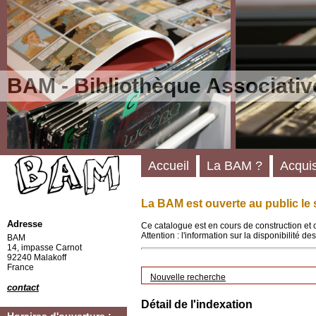
BAM - Bibliothèque Associativ
Accueil
La BAM ?
Acquis
La BAM est ouverte au public le 
Adresse
Ce catalogue est en cours de construction et 
Attention : l'information sur la disponibilité 
BAM
14, impasse Carnot
92240 Malakoff
France
Nouvelle recherche
contact
Détail de l'indexation