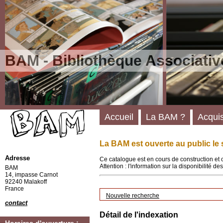
BAM - Bibliothèque Associativ
Accueil
La BAM ?
Acquis
La BAM est ouverte au public le 
Adresse
Ce catalogue est en cours de construction et 
Attention : l'information sur la disponibilité 
BAM
14, impasse Carnot
92240 Malakoff
France
Nouvelle recherche
contact
Détail de l'indexation