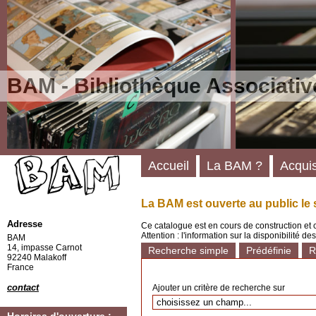
BAM - Bibliothèque Associativ
Accueil
La BAM ?
Acquis
La BAM est ouverte au public le 
Adresse
Ce catalogue est en cours de construction et 
Attention : l'information sur la disponibilité 
BAM
14, impasse Carnot
Recherche simple
Prédéfinie
R
92240 Malakoff
France
contact
Ajouter un critère de recherche sur