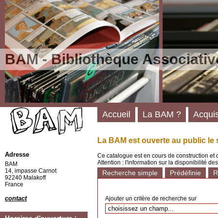
BAM - Bibliothèque Associativ
Accueil
La BAM ?
Acquis
La BAM est ouverte au public le 
Adresse
Ce catalogue est en cours de construction et 
Attention : l'information sur la disponibilité 
BAM
14, impasse Carnot
Recherche simple
Prédéfinie
R
92240 Malakoff
France
contact
Ajouter un critère de recherche sur