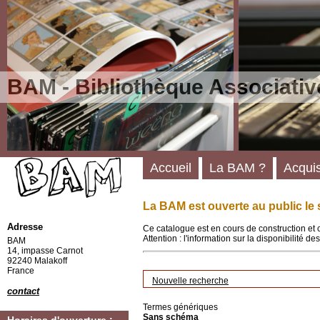
BAM - Bibliothèque Associativ
Accueil
La BAM ?
Acquis
La BAM est ouverte au public le 
Adresse
Ce catalogue est en cours de construction et 
Attention : l'information sur la disponibilité 
BAM
14, impasse Carnot
92240 Malakoff
France
Nouvelle recherche
contact
Termes génériques
Sans schéma