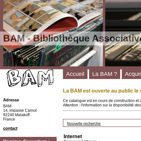
BAM - Bibliothèque Associativ
Accueil
La BAM ?
Acquis
La BAM est ouverte au public le 
Adresse
Ce catalogue est en cours de construction et 
Attention : l'information sur la disponibilité 
BAM
14, impasse Carnot
92240 Malakoff
France
Nouvelle recherche
contact
Internet