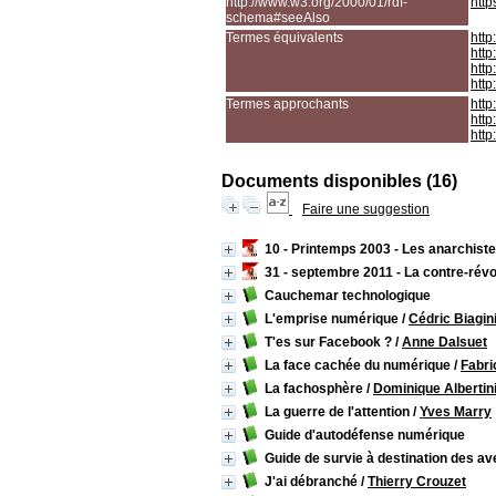
http://www.w3.org/2000/01/rdf-
http
schema#seeAlso
Termes équivalents
http
http
http
http
Termes approchants
http
http
http
Documents disponibles (16)
Faire une suggestion
10 - Printemps 2003 - Les anarchiste
31 - septembre 2011 - La contre-révo
Cauchemar technologique
L'emprise numérique
/
Cédric Biagin
T'es sur Facebook ?
/
Anne Dalsuet
La face cachée du numérique
/
Fabri
La fachosphère
/
Dominique Albertin
La guerre de l'attention
/
Yves Marry
Guide d'autodéfense numérique
Guide de survie à destination des ave
J'ai débranché
/
Thierry Crouzet