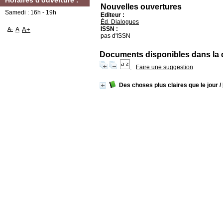
Horaires d'ouverture :
Nouvelles ouvertures
Samedi : 16h - 19h
Editeur :
Éd. Dialogues
ISSN :
A-
A
A+
pas d'ISSN
Documents disponibles dans la co
Faire une suggestion
Des choses plus claires que le jour
/