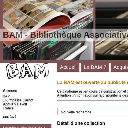
BAM - Bibliothèque Associativ
Accueil
La BAM ?
Acquis
La BAM est ouverte au public le 
Adresse
Ce catalogue est en cours de construction et 
Attention : l'information sur la disponibilité 
BAM
14, impasse Carnot
92240 Malakoff
France
Nouvelle recherche
contact
Détail d'une collection