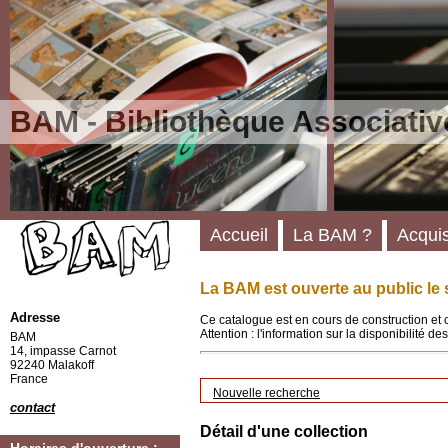
BAM - Bibliothèque Associativ
Accueil
La BAM ?
Acquis
La BAM est ouverte au public le 
Adresse
Ce catalogue est en cours de construction et 
Attention : l'information sur la disponibilité 
BAM
14, impasse Carnot
92240 Malakoff
France
Nouvelle recherche
contact
Détail d'une collection