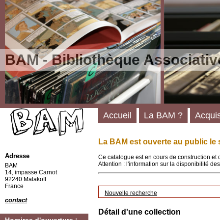
BAM - Bibliothèque Associativ
Accueil
La BAM ?
Acquis
La BAM est ouverte au public le 
Adresse
Ce catalogue est en cours de construction et 
Attention : l'information sur la disponibilité 
BAM
14, impasse Carnot
92240 Malakoff
France
Nouvelle recherche
contact
Détail d'une collection