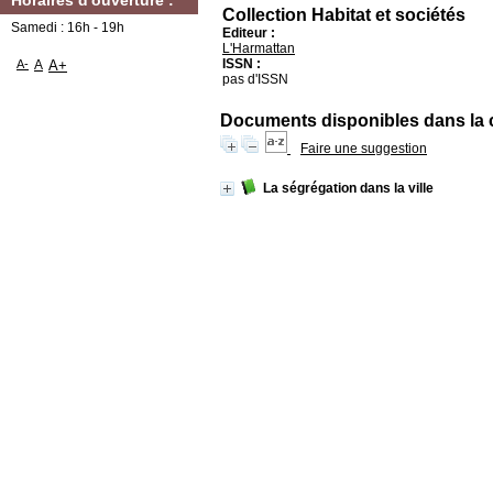
Horaires d'ouverture :
Collection Habitat et sociétés
Samedi : 16h - 19h
Editeur :
L'Harmattan
ISSN :
A-
A
A+
pas d'ISSN
Documents disponibles dans la co
Faire une suggestion
La ségrégation dans la ville