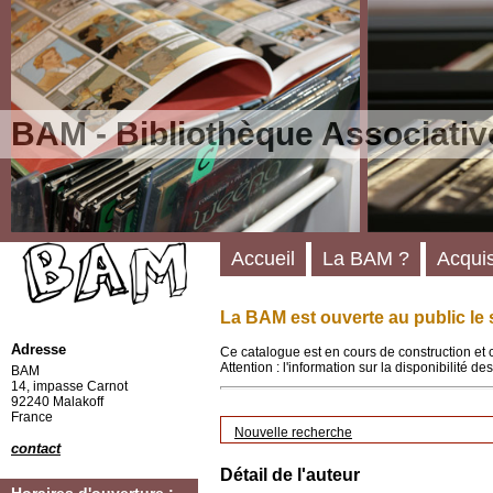
BAM - Bibliothèque Associativ
Accueil
La BAM ?
Acquis
La BAM est ouverte au public le 
Adresse
Ce catalogue est en cours de construction et 
Attention : l'information sur la disponibilité 
BAM
14, impasse Carnot
92240 Malakoff
France
Nouvelle recherche
contact
Détail de l'auteur