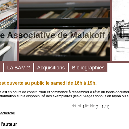
e Associative de Malakoff
La BAM ?
Acquisitions
Bibliographies
st ouverte au public le samedi de 16h à 19h.
 est en cours de construction et commence à ressembler à l'état du fonds documenta
'information sur la disponibilité des exemplaires (les ouvrages sont-ils en rayon ou e
1
(1 - 1 / 1)
recherche
 l'auteur