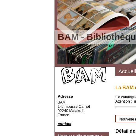
BAM - Bibliothèqu
Accueil
La BAM e
Adresse
Ce catalogue
Attention : l
BAM
14, impasse Carnot
92240 Malakoff
France
Nouvelle 
contact
Détail de