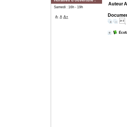
Horaires d'ouverture :
Auteur A
Samedi : 16h - 19h
Document
A-
A
A+
Écof