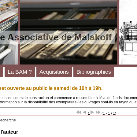
e Associative de Malakoff
La BAM ?
Acquisitions
Bibliographies
st ouverte au public le samedi de 16h à 19h.
 est en cours de construction et commence à ressembler à l'état du fonds documenta
'information sur la disponibilité des exemplaires (les ouvrages sont-ils en rayon ou e
1
(1 - 1 / 1)
recherche
 l'auteur