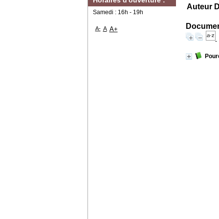
Horaires d'ouverture :
Auteur D
Samedi : 16h - 19h
Document
A-
A
A+
Pour