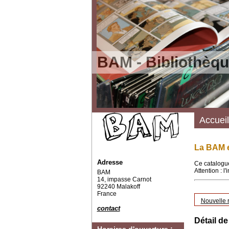
BAM - Bibliothèqu
Accueil
La BAM e
Adresse
Ce catalogue
Attention : l
BAM
14, impasse Carnot
92240 Malakoff
France
Nouvelle 
contact
Détail de