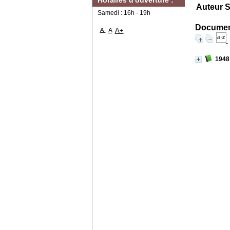
Horaires d'ouverture :
Auteur S
Samedi : 16h - 19h
Document
A-
A
A+
1948 