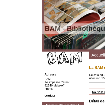
BAM - Bibliothèqu
Accueil
La BAM e
Adresse
Ce catalogue
Attention : l
BAM
14, impasse Carnot
92240 Malakoff
France
Nouvelle 
contact
Détail de