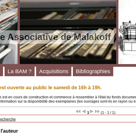
e Associative de Malakoff
La BAM ?
Acquisitions
Bibliographies
st ouverte au public le samedi de 16h à 19h.
 est en cours de construction et commence à ressembler à l'état du fonds documenta
'information sur la disponibilité des exemplaires (les ouvrages sont-ils en rayon ou e
1
(1 - 1 / 1)
recherche
 l'auteur