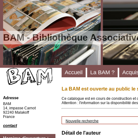
BAM - Bibliothèque Associativ
Accueil
La BAM ?
Acquis
La BAM est ouverte au public le 
Adresse
Ce catalogue est en cours de construction et 
Attention : l'information sur la disponibilité 
BAM
14, impasse Carnot
92240 Malakoff
France
Nouvelle recherche
contact
Détail de l'auteur