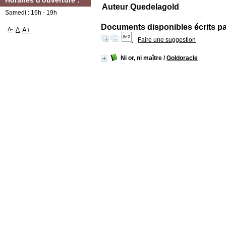
Horaires d'ouverture :
Auteur Quedelagold
Samedi : 16h - 19h
Documents disponibles écrits par
A-
A
A+
Faire une suggestion
Ni or, ni maître
/
Goldoracle