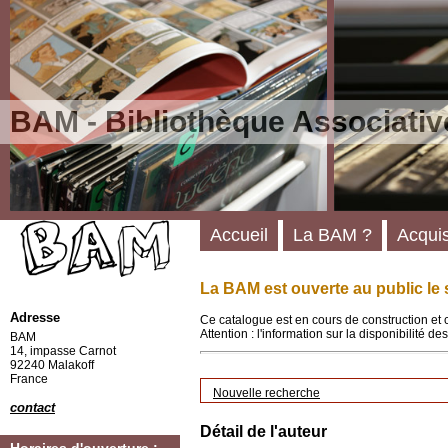
BAM - Bibliothèque Associativ
Accueil
La BAM ?
Acquis
La BAM est ouverte au public le 
Adresse
Ce catalogue est en cours de construction et 
Attention : l'information sur la disponibilité 
BAM
14, impasse Carnot
92240 Malakoff
France
Nouvelle recherche
contact
Détail de l'auteur