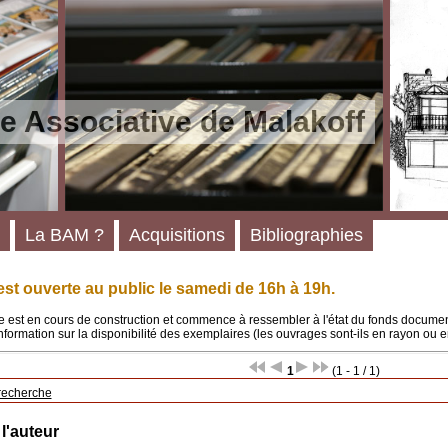
e Associative de Malakoff
La BAM ?
Acquisitions
Bibliographies
st ouverte au public le samedi de 16h à 19h.
 est en cours de construction et commence à ressembler à l'état du fonds documenta
'information sur la disponibilité des exemplaires (les ouvrages sont-ils en rayon ou e
1
(1 - 1 / 1)
recherche
 l'auteur