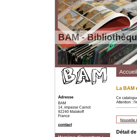
BAM - Bibliothèqu
Accueil
La BAM e
Adresse
Ce catalogue
Attention : l
BAM
14, impasse Carnot
92240 Malakoff
France
Nouvelle 
contact
Détail de