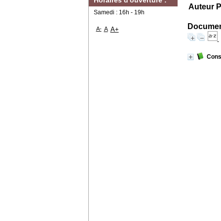
Horaires d'ouverture :
Auteur P
Samedi : 16h - 19h
Document
A-
A
A+
Consp