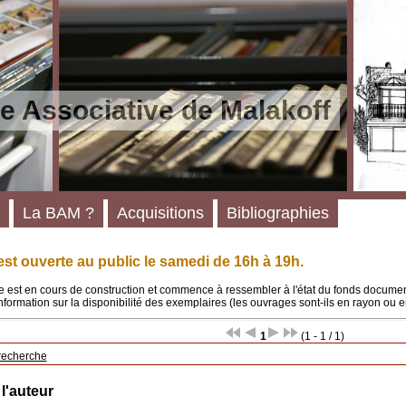
e Associative de Malakoff
La BAM ?
Acquisitions
Bibliographies
st ouverte au public le samedi de 16h à 19h.
 est en cours de construction et commence à ressembler à l'état du fonds documenta
'information sur la disponibilité des exemplaires (les ouvrages sont-ils en rayon ou e
1
(1 - 1 / 1)
recherche
 l'auteur