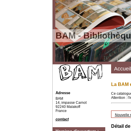
BAM - Bibliothèqu
Accueil
La BAM e
Adresse
Ce catalogue
Attention : l
BAM
14, impasse Carnot
92240 Malakoff
France
Nouvelle 
contact
Détail de