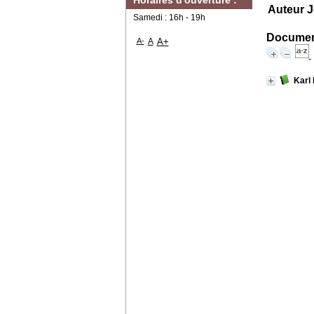
Horaires d'ouverture :
Auteur 
Samedi : 16h - 19h
Document
A-
A
A+
Karl