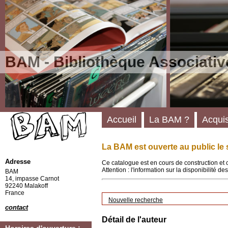
BAM - Bibliothèque Associativ
Accueil
La BAM ?
Acquis
La BAM est ouverte au public le 
Adresse
Ce catalogue est en cours de construction et 
Attention : l'information sur la disponibilité 
BAM
14, impasse Carnot
92240 Malakoff
France
Nouvelle recherche
contact
Détail de l'auteur