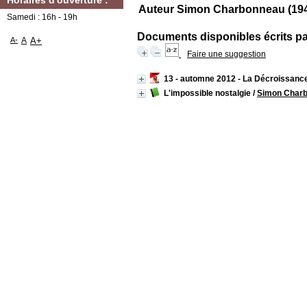
Horaires d'ouverture :
Auteur Simon Charbonneau (1941-
Samedi : 16h - 19h
Documents disponibles écrits par
A-
A
A+
Faire une suggestion
13 - automne 2012 - La Décroissance
L'impossible nostalgie
/
Simon Char