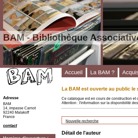
BAM - Bibliothèque Associativ
Accueil
La BAM ?
Acquis
La BAM est ouverte au public le 
Adresse
Ce catalogue est en cours de construction et 
Attention : l'information sur la disponibilité 
BAM
14, impasse Carnot
92240 Malakoff
France
Nouvelle recherche
contact
Détail de l'auteur