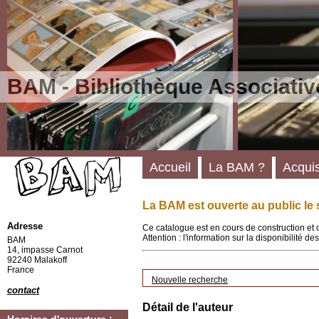
BAM - Bibliothèque Associativ
Accueil
La BAM ?
Acquis
La BAM est ouverte au public le 
Adresse
Ce catalogue est en cours de construction et 
Attention : l'information sur la disponibilité 
BAM
14, impasse Carnot
92240 Malakoff
France
Nouvelle recherche
contact
Détail de l'auteur