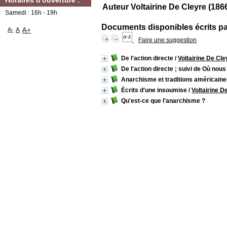
Horaires d'ouverture :
Auteur Voltairine De Cleyre (186
Samedi : 16h - 19h
Documents disponibles écrits par
A-
A
A+
Faire une suggestion
De l'action directe
/
Voltairine De Cle
De l'action directe ; suivi de Où no
Anarchisme et traditions américain
Écrits d'une insoumise
/
Voltairine D
Qu'est-ce que l'anarchisme ?